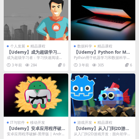
个人发展
精品课程
数据科学
精品课程
【Udemy】成为超级学习
【Udemy】Python for Mac
者：学习快速阅读和提高记忆
hine Learning & Data Scien
成为超级学习者：学习快速阅读和
Python用于机器学习和数据科学大
力
ce Masterclass
提高记忆力|Become a SuperLear
师班 使用Python学习数据科学和机
3 年前
284
0
3 年前
305
6
n...
器学习...
IT与软件
移动开发
游戏开发
精品课程
【Udemy】安卓应用程序破
【Udemy】从入门到2D游戏
解-黑带版
开发：面向初学者的Godot 4
安卓应用程序破解-黑带版 | Androi
从入门到2D游戏开发：面向初学者
d App Hacking ̵...
的Godot 4 | Jumpstart to ...