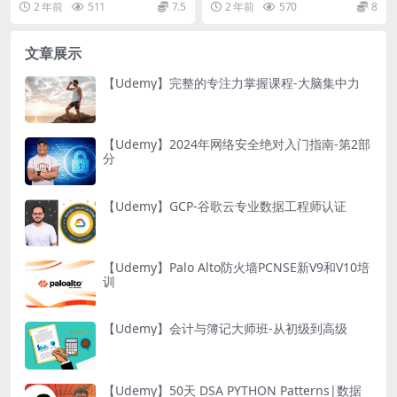
2 年前
511
7.5
2 年前
570
8
文章展示
【Udemy】完整的专注力掌握课程-大脑集中力
【Udemy】2024年网络安全绝对入门指南-第2部
分
【Udemy】GCP-谷歌云专业数据工程师认证
【Udemy】Palo Alto防火墙PCNSE新V9和V10培
训
【Udemy】会计与簿记大师班-从初级到高级
【Udemy】50天 DSA PYTHON Patterns|数据