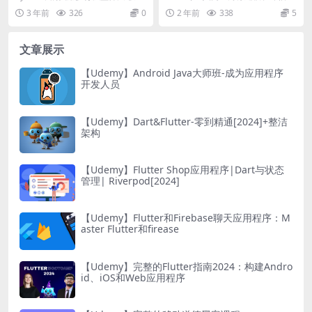
ti-Armed Bandit Algorithm
技能，建立能够在不确定性下自适
Beginner to Pro in E...
3 年前
326
0
2 年前
338
5
s in Python）
应做出关键业...
文章展示
【Udemy】Android Java大师班-成为应用程序
开发人员
【Udemy】Dart&Flutter-零到精通[2024]+整洁
架构
【Udemy】Flutter Shop应用程序|Dart与状态
管理| Riverpod[2024]
【Udemy】Flutter和Firebase聊天应用程序：M
aster Flutter和firease
【Udemy】完整的Flutter指南2024：构建Andro
id、iOS和Web应用程序