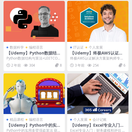
数据科学
编程语言
IT认证
个人发展
【Udemy】Python数据结构
【Udemy】终极AWS认证解
与算法+LEETCODE练习
决方案架构师专业
Python数据结构与算法+LEETCOD
终极AWS认证解决方案架构师专
E练习|Python Data Str...
业|Ultimate AWS Certified ...
2 年前
304
8
3 年前
254
6
精品课程
编程语言
个人发展
会计记账
【Udemy】Python中的实用
【Udemy】Excel专业入门：
多臂强盗算法（Practical Mul
财务建模和评估
Python中的实用多臂强盗算法 获得
Excel专业入门：财务建模和评估 |