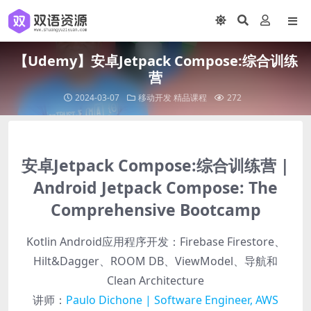
【Udemy】安卓Jetpack Compose:综合训练
营
2024-03-07
移动开发
精品课程
272
安卓Jetpack Compose:综合训练营 |
Android Jetpack Compose: The
Comprehensive Bootcamp
Kotlin Android应用程序开发：Firebase Firestore、
Hilt&Dagger、ROOM DB、ViewModel、导航和
Clean Architecture
讲师：
Paulo Dichone | Software Engineer, AWS