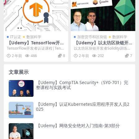
IT认证
数据科学
加密货币和区块链
数据科学
【Udemy】TensorFlow开发
【Udemy】以太坊区块链开
者认证课程
发者Solidity训练营（2024）
TensorFlow开发者认证课程|Tenso
以太坊区块链开发者Solidity训练营
rFlow Developer C...
（2024） | Ethereum Bl...
2 年前
466
8
2 年前
202
7
文章展示
【Udemy】CompTIA Security+（SY0-701）完
整课程与实践考试
【Udemy】认证Kubernetes应用程序开发人员2
025
【Udemy】网络安全绝对入门指南-第3部分