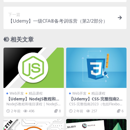
下一篇
【Udemy】一级CFA®备考训练营（第2/2部分）
相关文章
Web开发
精品课程
Web开发
精品课程
【Udemy】NodeJS教程和项
【Udemy】CSS-完整指南202
目课程
3（包括Flexbox、Grid和Sas
NodeJS教程和项目课程 | NodeJS T
CSS-完整指南2023（包括Flexbo
s）
utorial and Proj...
x、Grid和Sass） | CSS ...
2 年前
496
8
2 年前
257
6