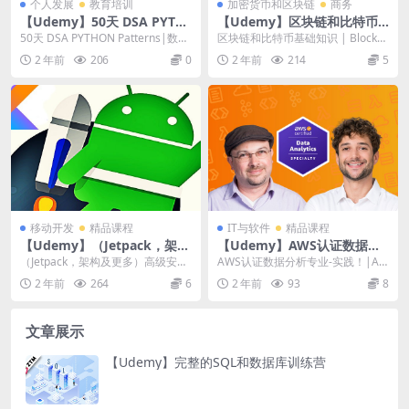
个人发展
教育培训
加密货币和区块链
商务
【Udemy】50天 DSA PYTH
【Udemy】区块链和比特币
ON Patterns|数据结构算法L
基础知识
50天 DSA PYTHON Patterns|数据
区块链和比特币基础知识 | Blockch
EETCODE
结构算法LEETCODE |...
ain and Bitcoin Fun...
2 年前
206
0
2 年前
214
5
移动开发
精品课程
IT与软件
精品课程
【Udemy】（Jetpack，架构
【Udemy】AWS认证数据分
及更多）高级安卓训练营
析专业-实践！
（Jetpack，架构及更多）高级安卓
AWS认证数据分析专业-实践！|AW
训练营 | (Jetpack, Archi...
S Certified Data Analy...
2 年前
264
6
2 年前
93
8
文章展示
【Udemy】完整的SQL和数据库训练营