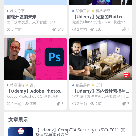
好文分享
移动开发
精品课程
前端开发的未来
【Udemy】完整的Flutter指
南2024：构建Android、iOS
由于技术发展、人工智能 （AI） 以
完整的Flutter指南2024：构建Andr
和Web应用程序
及无代码/低代码平台的增长，前端
oid、iOS和Web应用程序 |...
3 年前
240
2 年前
285
7
开发环境正在...
精品课程
设计
精品课程
设计
【Udemy】Adobe Photosh
【Udemy】室内设计素描与V
op CC – Essentials Training
ray全套课程
Adobe Photoshop CC–基础培训课
室内设计素描与Vray全套课程 | Th
Course
程 这门Adobe Photos...
e Complete Sketchup ...
2 年前
335
5
2 年前
267
7
文章展示
【Udemy】CompTIA Security+（SY0-701）完
整课程与实践考试