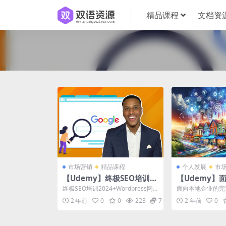
精品课程
文档资
市场营销
精品课程
个人发展
市
【Udemy】终极SEO培训2
【Udemy】
024+WordPress网站SEO
完整数字营销
终极SEO培训2024+Wordpress网
面向本地企业的完
站SEO | The Ultimat...
The Complete Digi
2 年前
0
0
223
7
2 年前
0