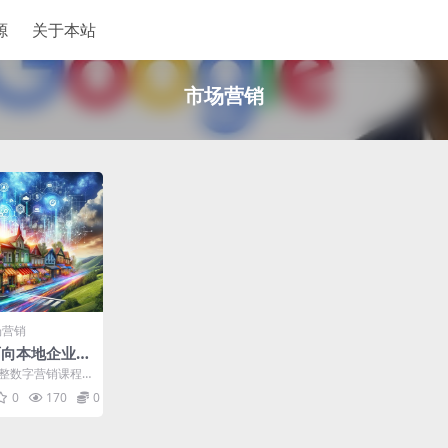
源
关于本站
市场营销
场营销
面向本地企业的
课程
整数字营销课程 |
tal M...
0
170
0