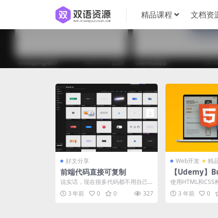
精品课程
文档资
好文分享
Web开发
精
前端代码直接可复制
【Udemy】Bui
sive Real-Wo
说实话，现在很多代码都不用自己
使用HTML和CS
s with HTML
写了，至少60%的代码是通过组件
界网站 通过为你
3 年前
0
0
327
3 年前
0
库，或者 goog...
令人惊叹的网...