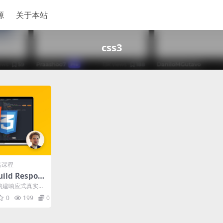
源
关于本站
css3
品课程
ld Respon
rld Website
S构建响应式真实世
 and CSS
的作品集建立一个
0
199
0