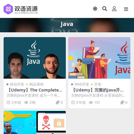
Java
移动开发
精品课程
Web开发
开发
【Udemy】The Complete J
【Udemy】完整的Java开发
ava Development Bootcam
课程-从零基础到专家
完整的Java开发课程 成为一个有经
完整的Java开发课程-从零基础到专
p
验的Java开发人员只需一个课程，
家|The Complete Java De...
3 年前
296
0
3 年前
101
6
本课程完全...