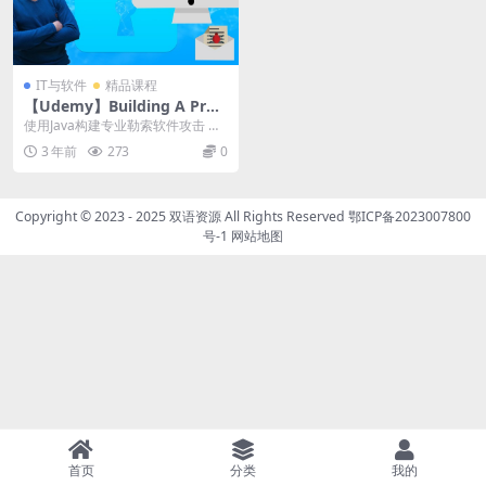
IT与软件
精品课程
【Udemy】Building A Prof
essional Ransomware Atta
使用Java构建专业勒索软件攻击 使
ck Using Java
用java语言构建高级恶意程序（勒
3 年前
273
0
索软件病毒...
Copyright © 2023 - 2025
双语资源
All Rights Reserved
鄂ICP备2023007800
号-1
网站地图
首页
分类
我的