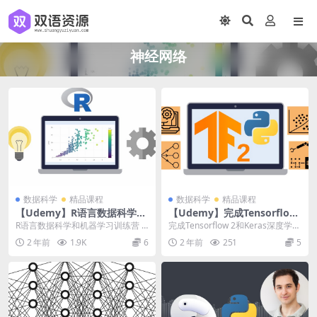
神经网络
数据科学
精品课程
数据科学
精品课程
【Udemy】R语言数据科学和
【Udemy】完成Tensorflow
机器学习训练营
2和Keras深度学习训练营
R语言数据科学和机器学习训练营 |
完成Tensorflow 2和Keras深度学习
Data Science and Machi...
训练营 | Complete T...
2 年前
1.9K
6
2 年前
251
5