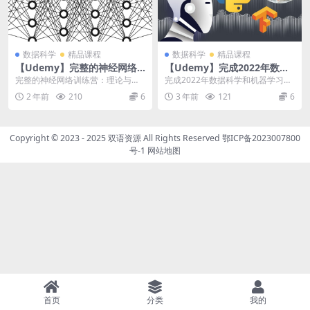
数据科学
精品课程
数据科学
精品课程
【Udemy】完整的神经网络
【Udemy】完成2022年数据
训练营：理论与应用
科学和机器学习训练营
完整的神经网络训练营：理论与应
完成2022年数据科学和机器学习训
用 | The Complete Neural N...
练营 | Complete 2022 Data...
2 年前
210
6
3 年前
121
6
Copyright © 2023 - 2025
双语资源
All Rights Reserved
鄂ICP备2023007800
号-1
网站地图
首页
分类
我的