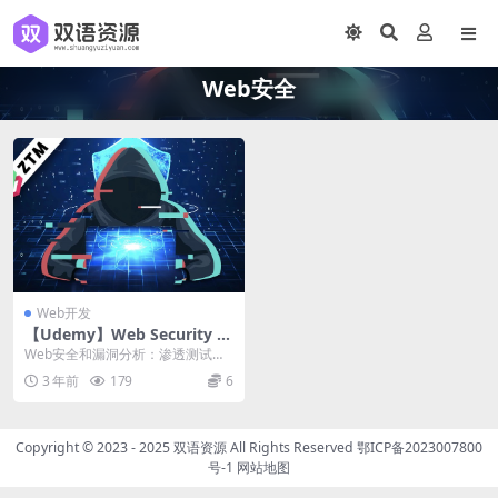
Web安全
Web开发
【Udemy】Web Security &
Bug Bounty: Learn Penetra
Web安全和漏洞分析：渗透测试学
tion Testing
习 成为一个bug赏金猎人！学习破
3 年前
179
6
解网站，修复漏...
Copyright © 2023 - 2025
双语资源
All Rights Reserved
鄂ICP备2023007800
号-1
网站地图