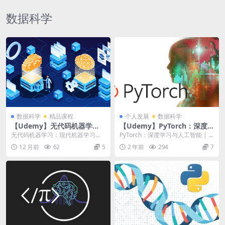
数据科学
数据科学
精品课程
个人发展
数据科学
【Udemy】无代码机器学
【Udemy】PyTorch：深度
习：现代机器学习工具实用指
学习与人工智能
无代码机器学习：现代机器学习工
PyTorch：深度学习与人工智能 | P
南
具实用指南 | No-Code Machine
yTorch: Deep Learni...
12 月前
62
5
2 年前
294
7
L...