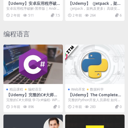
【Udemy】安卓应用程序破
【Udemy】（Jetpack，架构
解-黑带版
及更多）高级安卓训练营
安卓应用程序破解-黑带版 | Androi
（Jetpack，架构及更多）高级安卓
d App Hacking ̵...
训练营 | (Jetpack, Archi...
2 年前
511
7.5
2 年前
264
6
编程语言
精品课程
编程语言
Web开发
数据科学
【Udemy】完整的C#大师级
【Udemy】The Complete P
（ Complete C# Masterclas
ython Developer
完整的C#大师级 学习c#编程- WP
完整的Python开发人员课程 如何成
s）
F，数据库，Linq，集合，Unity游
为Python 3开发人员并获得聘用！
3 年前
896
0
2 年前
283
0
戏...
构建...