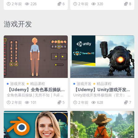
| Data Structures & ...
钩） | Complete React ...
2 年前
226
6
2 年前
320
8
游戏开发
游戏开发
精品课程
游戏开发
精品课程
【Udemy】全角色幕后操纵|
【Udemy】Unity游戏开发终
无所不知
极指南（官方）
全角色幕后操纵|无所不知 | Full C
Unity游戏开发终极指南（官方） |
haracter Rigging in...
The Ultimate Guide t...
2 年前
101
5
2 年前
628
7