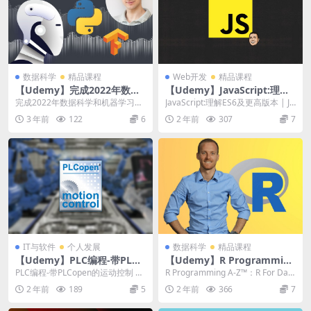
数据科学
精品课程
Web开发
精品课程
【Udemy】完成2022年数据
【Udemy】JavaScript:理解E
科学和机器学习训练营
S6及更高版本
完成2022年数据科学和机器学习训
JavaScript:理解ES6及更高版本 | Ja
练营 | Complete 2022 Data...
vaScript: Unde...
3 年前
122
6
2 年前
307
7
IT与软件
个人发展
数据科学
精品课程
【Udemy】PLC编程-带PLCo
【Udemy】R Programming
pen的运动控制
A-Z™：R For Data Science
PLC编程-带PLCopen的运动控制 |
R Programming A-Z™：R For Data
With Real Exercises！
PLC Programming &#...
Science Wi...
2 年前
189
5
2 年前
366
7