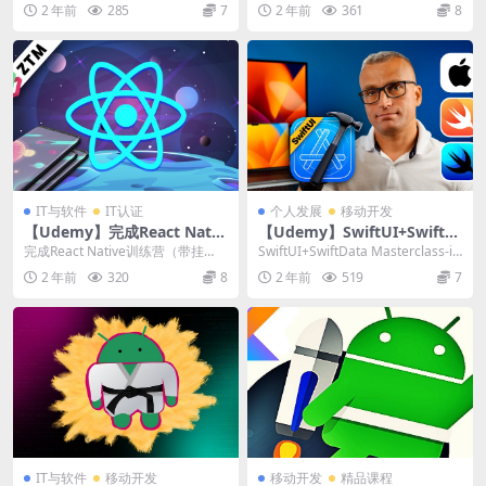
oid、iOS和Web应用程序 |...
mplete Mobile Ethica...
2 年前
285
7
2 年前
361
8
IT与软件
IT认证
个人发展
移动开发
【Udemy】完成React Nativ
【Udemy】SwiftUI+SwiftD
e训练营（带挂钩）
ata Masterclass-iOS应用程
完成React Native训练营（带挂
SwiftUI+SwiftData Masterclass-iO
序开发Swift
钩） | Complete React ...
S应用程序开发S...
2 年前
320
8
2 年前
519
7
IT与软件
移动开发
移动开发
精品课程