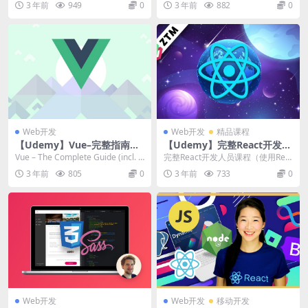
3 年前
949
0
3 年前
882
0
Web开发
Web开发
精品课程
【Udemy】Vue–完整指南
【Udemy】完整React开发人
（包括Router和组合 API）
员课程（使用Redux、Hook
Vue – The Complete Guide (incl. R
完整React开发人员课程（使用Red
s、GraphQL）
o...
ux、Hooks、GraphQL） | C...
3 年前
805
0
3 年前
733
0
Web开发
Web开发
移动开发