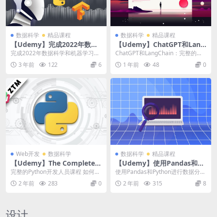
数据科学
精品课程
数据科学
精品课程
【Udemy】完成2022年数据
【Udemy】ChatGPT和Lang
科学和机器学习训练营
Chain：完整的开发大师课程
完成2022年数据科学和机器学习训
ChatGPT和LangChain：完整的开
练营 | Complete 2022 Data...
发大师课程 | ChatGPT an...
3 年前
122
6
1 年前
48
0
Web开发
数据科学
数据科学
精品课程
【Udemy】The Complete P
【Udemy】使用Pandas和Py
ython Developer
thon进行数据分析
完整的Python开发人员课程 如何成
使用Pandas和Python进行数据分析
为Python 3开发人员并获得聘用！
| Data Analysis wi...
2 年前
283
0
2 年前
315
8
构建...
设计