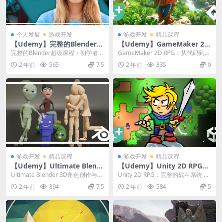
个人发展
游戏开发
游戏开发
精品课程
【Udemy】完整的Blender超
【Udemy】GameMaker 2D
级课程：初学者到专家
RPG：从代码到战斗打造你的
完整的Blender超级课程：初学者到
GameMaker 2D RPG：从代码到战
冒险
专家 | Complete Blender...
斗打造你的冒险 | GameMake...
2 年前
565
7.5
2 年前
335
0
游戏开发
精品课程
游戏开发
精品课程
【Udemy】Ultimate Blend
【Udemy】Unity 2D RPG：
er 3D角色创作与动画课程
完整的战斗系统
Ultimate Blender 3D角色创作与动
Unity 2D RPG：完整的战斗系统 |
画课程 | Ultimate ...
Unity 2D RPG: Com...
2 年前
394
7.5
2 年前
584
5