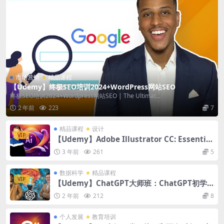
市场营销
精品课程
【Udemy】终极SEO培训2024+WordPress网站SEO
终极SEO培训2024+Wordpress网站SEO | The Ultimat...
2 年前
223
7
精品课程
设计
VIP
【Udemy】Adobe Illustrator CC: Essential
Illustrator CC Training
3 年前
261
5
数据科学
精品课程
VIP
【Udemy】ChatGPT大师班：ChatGPT初学
者到专家指南
2 年前
212
8
个人发展
教育培训