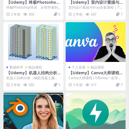
【Udemy】终极Photoshop
【Udemy】室内设计素描与V
培训：从初学者到Pro 2024+
ray全套课程
终极Photoshop培训：从初学者到P
室内设计素描与Vray全套课程 | Th
AI
ro 2024+AI | Ultimat...
e Complete Sketchup ...
2 年前
303
5
2 年前
267
7
数据科学
精品课程
个人发展
精品课程
【Udemy】机器人结构分析
【Udemy】Canva大师课程|
（钢筋混凝土建筑）
与Ronny一起学习Canva
机器人结构分析（钢筋混凝土建
Canva大师课程|与Ronny一起学习
筑） | Robot structural Anal...
Canva | Canva Master...
2 年前
282
5
2 年前
317
7