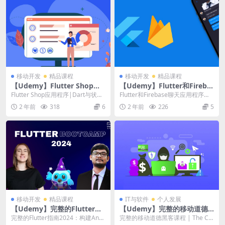
移动开发
精品课程
移动开发
精品课程
【Udemy】Flutter Shop应
【Udemy】Flutter和Fireba
用程序|Dart与状态管理| Riv
se聊天应用程序：Master Flu
Flutter Shop应用程序|Dart与状态
Flutter和Firebase聊天应用程序：
erpod[2024]
tter和firease
管理| Riverpod[202...
Master Flutter和fi...
2 年前
318
6
2 年前
226
5
移动开发
精品课程
IT与软件
个人发展
【Udemy】完整的Flutter指
【Udemy】完整的移动道德
南2024：构建Android、iOS
黑客课程
完整的Flutter指南2024：构建Andr
完整的移动道德黑客课程 | The Co
和Web应用程序