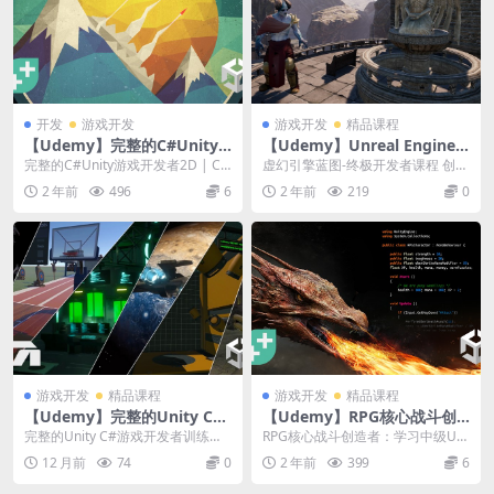
开发
游戏开发
游戏开发
精品课程
【Udemy】完整的C#Unity
【Udemy】Unreal Engine B
游戏开发者2D
lueprints – The Ultimate D
完整的C#Unity游戏开发者2D | Co
虚幻引擎蓝图-终极开发者课程 创建
eveloper Course
mplete C# Unity Ga...
三个完整的视频游戏，包括一个没
2 年前
496
6
2 年前
219
0
有单行代码的手机...
游戏开发
精品课程
游戏开发
精品课程
【Udemy】完整的Unity C#
【Udemy】RPG核心战斗创
游戏开发者训练营第1部分，
造者：学习中级Unity C#编码
完整的Unity C#游戏开发者训练营
RPG核心战斗创造者：学习中级Uni
共2部分
第1部分，共2部分 | The Compl...
ty C#编码|RPG Core Comba...
12 月前
74
0
2 年前
399
6