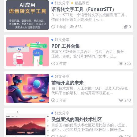
好文分享
精品课程
语音转文字工具（FunasrSTT）
FunasrSTT是一个语音转文字的桌面应用工具，
依赖于阿里语音识别模型（Fun...
1 年前
638
0
好文分享
PDF 工具合集
丰富的PDF处理工具合计，包括：合并、拆分、
压缩、转换、旋转和解锁PDF文件，以...
2 年前
355
好文分享
前端开发的未来
由于技术发展、人工智能 （AI） 以及无代码/低
代码平台的增长，前端开发环境正在...
3 年前
240
好文分享
受益匪浅的国外技术社区
目前国内的优秀技术社区还是比较多的，掘金，
思否，力扣等都是不错的社区网站，国外也...
3 年前
374