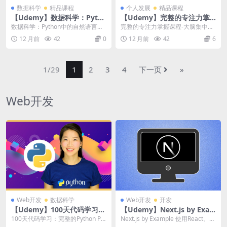
数据科学
精品课程
个人发展
精品课程
【Udemy】数据科学：Pyth
【Udemy】完整的专注力掌
on中的自然语言处理（NLP）
握课程-大脑集中力
数据科学：Python中的自然语言处
完整的专注力掌握课程-大脑集中力
理（NLP） | Data Science:...
| The Complete Focus Ma...
12 月前
42
0
12 月前
42
6
1/29
1
2
3
4
下一页
»
Web开发
Web开发
数据科学
Web开发
开发
【Udemy】100天代码学习：
【Udemy】Next.js by Exa
完整的Python Pro训练课程
mple
100天代码学习：完整的Python Pr
Next.js by Example 使用React、N
o训练课程 | 100 Days of...
ext.js和Tailw...