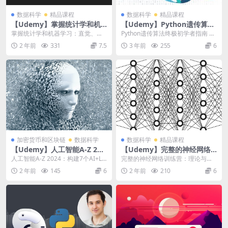
数据科学
精品课程
数据科学
精品课程
【Udemy】掌握统计学和机
【Udemy】Python遗传算法
器学习：直觉、数学、代码
终极初学者指南（The Ultima
掌握统计学和机器学习：直觉、数
Python遗传算法终极初学者指南 成
te Beginners Guide to Gen
学、代码 | Master statistics ...
为人工智能和数据科学领域成功产
2 年前
331
7.5
3 年前
255
6
etic Algorithms in Pytho
品经理的完整...
n）
加密货币和区块链
数据科学
数据科学
精品课程
【Udemy】人工智能A-Z 202
【Udemy】完整的神经网络
4：构建7个AI+LLM和ChatG
训练营：理论与应用
人工智能A-Z 2024：构建7个AI+LL
完整的神经网络训练营：理论与应
PT
M和ChatGPT | Artifi...
用 | The Complete Neural N...
2 年前
145
6
2 年前
210
6