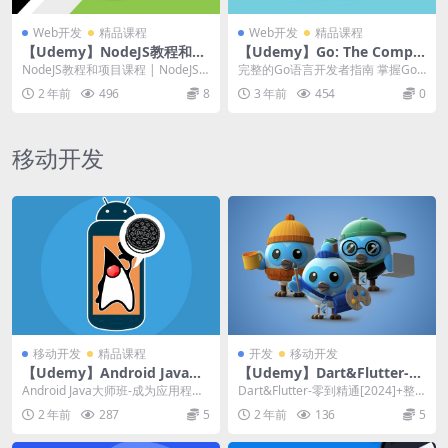
Web开发
精品课程
Web开发
精品课程
【Udemy】NodeJS教程和项
【Udemy】Go: The Comple
目课程
te Developer’s Guide(Golan
NodeJS教程和项目课程 | NodeJS T
完整的Go语言开发者指南 掌握Go
g)
utorial and Proj...
编程语言(Golang)的基础知识和高
2 年前
496
8
3 年前
454
0
级功能讲...
移动开发
移动开发
精品课程
开发
移动开发
【Udemy】Android Java大
【Udemy】Dart&Flutter-零
师班-成为应用程序开发人员
到精通[2024]+整洁架构
Android Java大师班-成为应用程序
Dart&Flutter-零到精通[2024]+整
开发人员 | Android Jav...
洁架构 | Dart ...
2 年前
287
5
2 年前
136
5