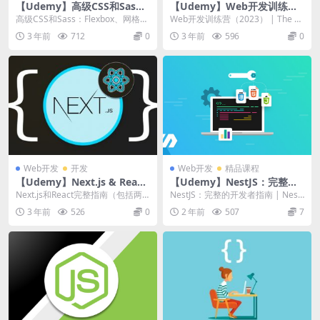
【Udemy】高级CSS和Sas
【Udemy】Web开发训练营
s：Flexbox、网格、动画
（2023）
高级CSS和Sass：Flexbox、网格、
Web开发训练营（2023） | The C
动画等！ | Advanced CS...
omplete 2023 Web D...
3 年前
712
0
3 年前
596
0
Web开发
开发
Web开发
精品课程
【Udemy】Next.js & React
【Udemy】NestJS：完整的
– The Complete Guide (incl.
开发者指南
Next.js和React完整指南（包括两
NestJS：完整的开发者指南 | NestJ
Two Paths!)
条路径） 从头开始学习 NextJS，...
S: The Complete D...
3 年前
526
0
2 年前
507
7