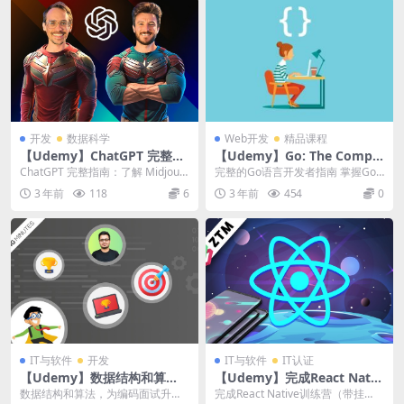
开发
数据科学
Web开发
精品课程
【Udemy】ChatGPT 完整指
【Udemy】Go: The Comple
南：了解 Midjourney、Chat
te Developer’s Guide(Golan
ChatGPT 完整指南：了解 Midjour
完整的Go语言开发者指南 掌握Go
GPT 4
g)
ney、ChatGPT 4 | C...
编程语言(Golang)的基础知识和高
3 年前
118
6
3 年前
454
0
级功能讲...
IT与软件
开发
IT与软件
IT认证
【Udemy】数据结构和算
【Udemy】完成React Nativ
法，为编码面试升级
e训练营（带挂钩）
数据结构和算法，为编码面试升级
完成React Native训练营（带挂