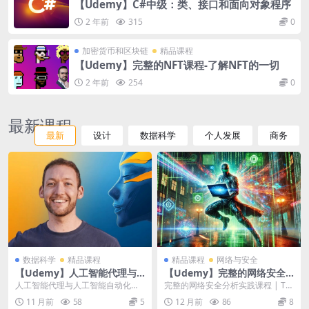
【Udemy】C#中级：类、接口和面向对象程序
2 年前
315
0
加密货币和区块链
精品课程
【Udemy】完整的NFT课程-了解NFT的一切
2 年前
254
0
最新课程
最新
设计
数据科学
个人发展
商务
数据科学
精品课程
精品课程
网络与安全
【Udemy】人工智能代理与
【Udemy】完整的网络安全
人工智能自动化——实用代理
分析实践课程
人工智能代理与人工智能自动化
完整的网络安全分析实践课程 | Th
人工智能指南
——实用代理人工智能指南 | AI Ag
e Complete Hands-On Cy...
11 月前
58
5
12 月前
86
8
ents &...