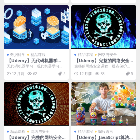
数据科学
精品课程
精品课程
网络与安全
【Udemy】无代码机器学
【Udemy】完整的网络安全
习：现代机器学习工具实用指
课程：端点保护！
无代码机器学习：现代机器学习工
完整的网络安全课程：端点保护！
南
具实用指南 | No-Code Machine
| The Complete Cyber Sec...
12 月前
62
5
12 月前
33
5
L...
精品课程
网络与安全
精品课程
编程语言
【Udemy】完整的网络安全
【Udemy】JavaScript算法