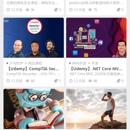
课程：网络安全！
和数据结构大师班
完整的网络安全课程：网络安全！
JavaScript算法和数据结构大师班 |
| The Complete Cyber Sec...
JavaScript Algori...
12 月前
56
5
12 月前
75
0
IT与软件
精品课程
Web开发
开发
【Udemy】CompTIA Securi
【Udemy】.NET Core MVC-
ty+（SY0-701）完整课程与实
2025年完整指南[电子商务]
CompTIA Security+（SY0-701）
.NET Core MVC-2025年完整指南
践考试
完整课程与实践考试 | Co...
[电子商务] | .NET Cor...
12 月前
68
5
12 月前
48
0