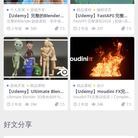
个人发展
游戏开发
精品课程
编程语言
【Udemy】完整的Blender超
【Udemy】FastAPI-完整课
级课程：初学者到专家
程2024（初级+高级）
完整的Blender超级课程：初学者到
FastAPI-完整课程2024（初级+高
专家 | Complete Blender...
级） | FastAPI –...
2 年前
565
7.5
2 年前
297
7.5
游戏开发
精品课程
精品课程
设计
【Udemy】Ultimate Blend
【Udemy】Houdini FX完整
er 3D角色创作与动画课程
训练营
Ultimate Blender 3D角色创作与动
Houdini FX完整训练营 | Complete
画课程 | Ultimate ...
Houdini FX Bo...
2 年前
394
7.5
2 年前
246
7.5
好文分享