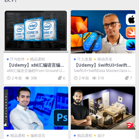
IT与软件
精品课程
个人发展
移动开发
【Udemy】x86汇编语言编程
【Udemy】SwiftUI+SwiftD
From Ground Up™
ata Masterclass-iOS应用程
x86汇编语言编程From Ground Up
SwiftUI+SwiftData Masterclass-iO
序开发Swift
™ | x86 Assembly ...
S应用程序开发S...
2 年前
308
6
2 年前
519
7
精品课程
编程语言
精品课程
设计