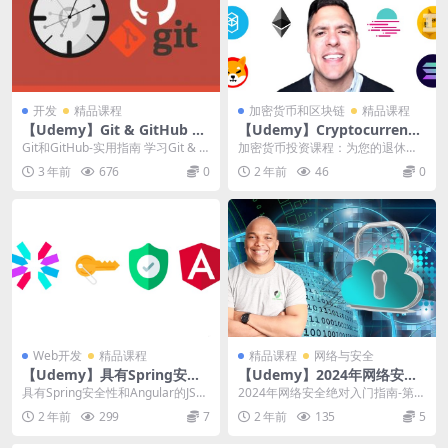
开发
精品课程
加密货币和区块链
精品课程
【Udemy】Git & GitHub –
【Udemy】Cryptocurrency
The Practical Guide
Investment Course: Fund y
Git和GitHub-实用指南 学习Git & G
加密货币投资课程：为您的退休提
our Retirement!
itHub，掌握提交、...
供资金！ A-Z加密货币指南，比特
3 年前
676
0
2 年前
46
0
币，区块链，以太...
Web开发
精品课程
精品课程
网络与安全
【Udemy】具有Spring安全
【Udemy】2024年网络安全
性和Angular的JSON Web令
绝对入门指南-第1部分
具有Spring安全性和Angular的JSO
2024年网络安全绝对入门指南-第1
牌（JWT）
N Web令牌（JWT） | JS...
部分 | The Absolute Begi...
2 年前
299
7
2 年前
135
5