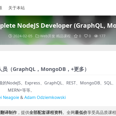
源
关于本站
te NodeJS Developer (GraphQL, Mo
2024-02-05
Web开发
精品课程
0
0
177
人员（GraphQL，MongoDB，+更多）
deJS。Express、GraphQL、REST、MongoDB、SQL、
MERN+等等。
i Neagoie
&
Adam Odziemkowski
家翻译制作
，提供
全部配套课程资料
。全网
最低价
享受高品质课