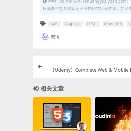
声明：双语资源网（shuangyuziyuan
服务器带宽及网站运营等费用支出做支持，如若
AWS
GraphQL
HTML
MongoDB
N
双语
【Udemy】Complete Web & Mobile 
r: UI/UX, Figm
相关文章