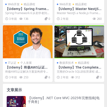
Web开发
精品课程
Web开发
精品课程
【Udemy】Spring Framew
【Udemy】Master NestJS a
ork 6:从初学者到大师（Sprin
Node.js Framework 2024
Spring Framework 6:从初学者到大
Master NestJS a Node.js Framew
g Framework 6: Beginner t
师 学习春天的一切!Sprin...
ork 2024 学...
3 年前
136
0
2 年前
260
o Guru）
IT认证
个人发展
数据库技术
精品课程
【Udemy】终极AWS认证解
【Udemy】The Complete
决方案架构师专业
Oracle SQL Bootcamp
终极AWS认证解决方案架构师专
完整的Oracle SQL训练营课程 成为
业|Ultimate AWS Certified ...
一名随需应变的SQL专业人士！自
3 年前
253
6
2 年前
312
0
信地通...
文章展示
【Udemy】.NET Core MVC-2025年完整指南[电
子商务]