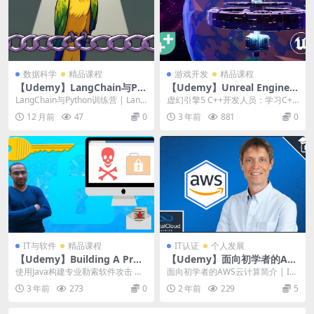
数据科学
精品课程
游戏开发
精品课程
【Udemy】LangChain与Pyt
【Udemy】Unreal Engine 5
hon训练营
C++ Developer: Learn C++
LangChain与Python训练营 | Lang
虚幻引擎5 C++开发人员：学习C+
& Make Video Games
Chain with Pyt...
+并制作电子游戏 与Epic Games合
12 月前
47
0
3 年前
881
0
作...
IT与软件
精品课程
IT认证
个人发展
【Udemy】Building A Prof
【Udemy】面向初学者的AW
essional Ransomware Atta
S云计算简介
使用Java构建专业勒索软件攻击 使
面向初学者的AWS云计算简介 | Int
ck Using Java
用java语言构建高级恶意程序（勒
roduction to Cloud C...
3 年前
273
0
2 年前
229
5
索软件病毒...