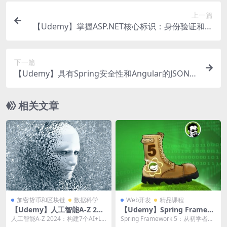
上一篇
【Udemy】掌握ASP.NET核心标识：身份验证和授
权
下一篇
【Udemy】具有Spring安全性和Angular的JSON
Web令牌（JWT）
相关文章
加密货币和区块链
数据科学
Web开发
精品课程
【Udemy】人工智能A-Z 202
【Udemy】Spring Framew
4：构建7个AI+LLM和ChatG
ork 5: Beginner to Guru
人工智能A-Z 2024：构建7个AI+LL
Spring Framework 5：从初学者到
PT
M和ChatGPT | Artifi...
大师 Spring Framew...