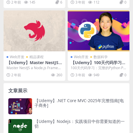
2 年前
145
6
3 年前
112
0
Web开发
精品课程
Web开发
数据科学
【Udemy】Master NestJS a
【Udemy】100天代码学习：
Node.js Framework 2024
完整的Python Pro训练课程
Master NestJS a Node.js Framew
100天代码学习：完整的Python Pr
ork 2024 学...
o训练课程 | 100 Days of...
2 年前
260
3 年前
949
0
文章展示
【Udemy】.NET Core MVC-2025年完整指南[电
子商务]
【Udemy】Nodejs：实践项目中你需要知道的一
切