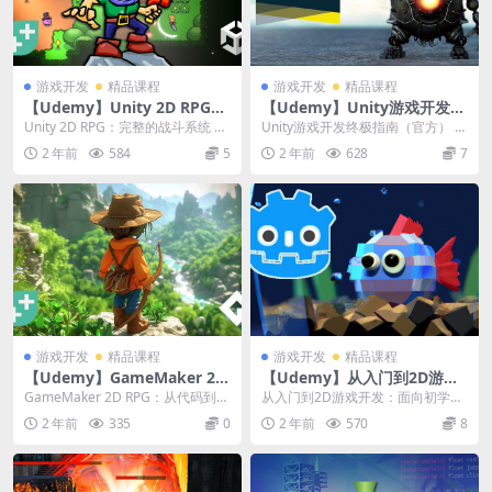
游戏开发
精品课程
游戏开发
精品课程
【Udemy】Unity 2D RPG：
【Udemy】Unity游戏开发终
完整的战斗系统
极指南（官方）
Unity 2D RPG：完整的战斗系统 |
Unity游戏开发终极指南（官方） |
Unity 2D RPG: Com...
The Ultimate Guide t...
2 年前
584
5
2 年前
628
7
游戏开发
精品课程
游戏开发
精品课程
【Udemy】GameMaker 2D
【Udemy】从入门到2D游戏
RPG：从代码到战斗打造你的
开发：面向初学者的Godot 4
GameMaker 2D RPG：从代码到战
从入门到2D游戏开发：面向初学者
冒险
斗打造你的冒险 | GameMake...
的Godot 4 | Jumpstart to ...
2 年前
335
0
2 年前
570
8