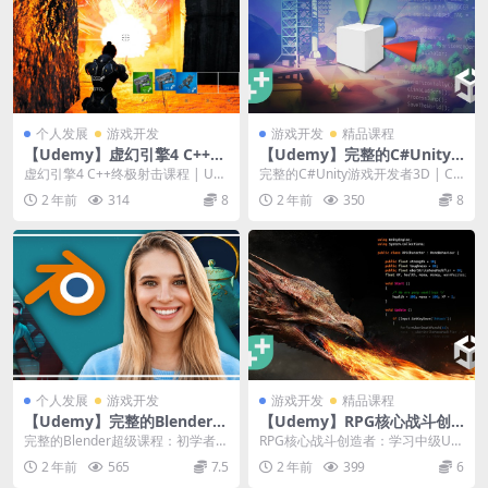
个人发展
游戏开发
游戏开发
精品课程
【Udemy】虚幻引擎4 C++终
【Udemy】完整的C#Unity
极射击课程
游戏开发者3D
虚幻引擎4 C++终极射击课程 | Unr
完整的C#Unity游戏开发者3D | Co
eal Engine 4 C++ Th...
mplete C# Unity Ga...
2 年前
314
8
2 年前
350
8
个人发展
游戏开发
游戏开发
精品课程
【Udemy】完整的Blender超
【Udemy】RPG核心战斗创
级课程：初学者到专家
造者：学习中级Unity C#编码
完整的Blender超级课程：初学者到
RPG核心战斗创造者：学习中级Uni
专家 | Complete Blender...
ty C#编码|RPG Core Comba...
2 年前
565
7.5
2 年前
399
6